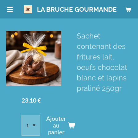
Passer
LA BRUCHE GOURMANDE
au
contenu
principal
Sachet
contenant des
fritures lait,
oeufs chocolat
blanc et lapins
praliné 250gr
23,10 €
Ajouter
au
panier