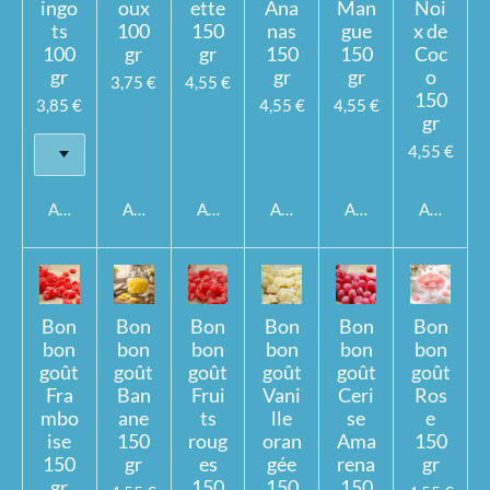
ingo
oux
ette
Ana
Man
Noi
ts
100
150
nas
gue
x de
100
gr
gr
150
150
Coc
gr
gr
gr
o
3,75 €
4,55 €
150
3,85 €
4,55 €
4,55 €
gr
4,55 €
Ajouter au panier
Ajouter au panier
Ajouter au panier
Ajouter au panier
Ajouter au panier
Ajouter a
Bon
Bon
Bon
Bon
Bon
Bon
bon
bon
bon
bon
bon
bon
goût
goût
goût
goût
goût
goût
Fra
Ban
Frui
Vani
Ceri
Ros
mbo
ane
ts
lle
se
e
ise
150
roug
oran
Ama
150
150
gr
es
gée
rena
gr
gr
150
150
150