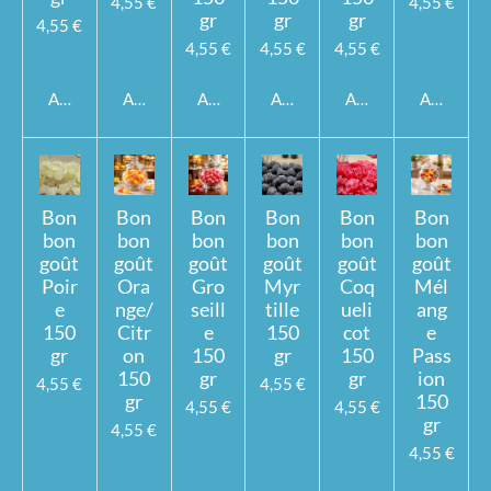
4,55 €
4,55 €
gr
gr
gr
4,55 €
4,55 €
4,55 €
4,55 €
Ajouter au panier
Ajouter au panier
Ajouter au panier
Ajouter au panier
Ajouter au panier
Ajouter a
Bon
Bon
Bon
Bon
Bon
Bon
bon
bon
bon
bon
bon
bon
goût
goût
goût
goût
goût
goût
Poir
Ora
Gro
Myr
Coq
Mél
e
nge/
seill
tille
ueli
ang
150
Citr
e
150
cot
e
gr
on
150
gr
150
Pass
150
gr
gr
ion
4,55 €
4,55 €
gr
150
4,55 €
4,55 €
gr
4,55 €
4,55 €