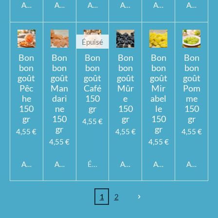
Ajouter au panier
Ajouter au panier
Ajouter au panier
Ajouter au panier
Ajouter au panier
Ajouter a
Épuisé
Bon
Bon
Bon
Bon
Bon
Bon
bon
bon
bon
bon
bon
bon
goût
goût
goût
goût
goût
goût
Pêc
Man
Café
Mûr
Mir
Pom
he
dari
150
e
abel
me
150
ne
gr
150
le
150
gr
150
gr
150
gr
4,55 €
gr
gr
4,55 €
4,55 €
4,55 €
4,55 €
4,55 €
Ajouter au panier
Ajouter au panier
Épuisé
Ajouter au panier
Ajouter au panier
Ajouter a
1
2