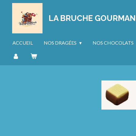
Passer
au
LA BRUCHE GOURMA
contenu
principal
ACCUEIL
NOS DRAGÉES
NOS CHOCOLATS