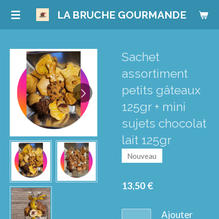
Passer
LA BRUCHE GOURMANDE
au
contenu
principal
Sachet
assortiment
petits gâteaux
125gr + mini
sujets chocolat
lait 125gr
Nouveau
13,50 €
Ajouter