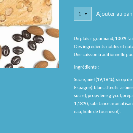
Ajouter au pan
Un plaisir gourmand, 100% fai
Des ingrédients nobles et natu
Une cuisson traditionnelle po
Ingrédients
:
Sucre, miel (19,18 %), sirop d
Espagne), blanc d'œufs, arôme 
sucre), propylène glycol, prép
1,18%), substance aromatisant
eau, huile de tournesol).