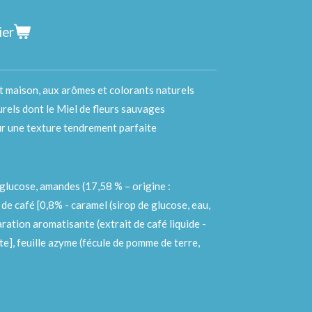
ier
t maison, aux arômes et colorants naturels
rels dont le Miel de fleurs sauvages
ur une texture tendrement parfaite
e glucose, amandes (17,58 % – origine :
de café [0,8% - caramel (sirop de glucose, eau,
aration aromatisante (extrait de café liquide -
e], feuille azyme (fécule de pomme de terre,