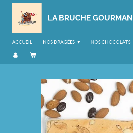
Passer
au
LA BRUCHE GOURMA
contenu
principal
ACCUEIL
NOS DRAGÉES
NOS CHOCOLATS