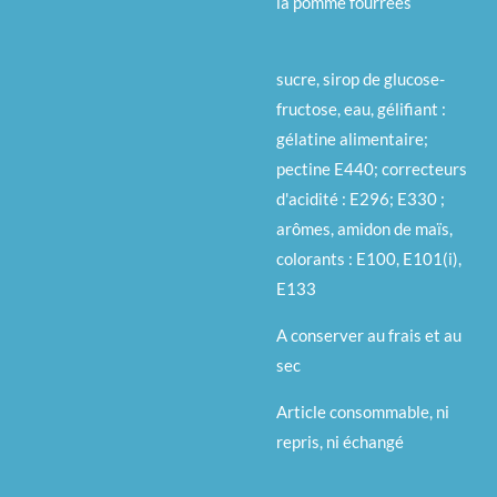
la pomme fourrées
sucre, sirop de glucose-
fructose, eau, gélifiant :
gélatine alimentaire;
pectine E440; correcteurs
d'acidité : E296; E330 ;
arômes, amidon de maïs,
colorants : E100, E101(i),
E133
A conserver au frais et au
sec
Article consommable, ni
repris, ni échangé