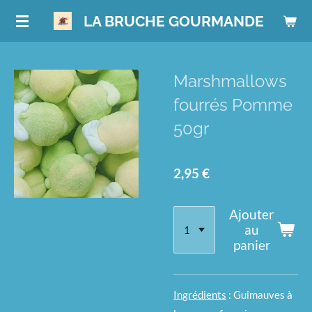
Passer
LA BRUCHE GOURMANDE
au
contenu
principal
Marshmallows
fourrés Pomme
50gr
2,95 €
Ajouter
au
panier
Ingrédients
: Guimauves à