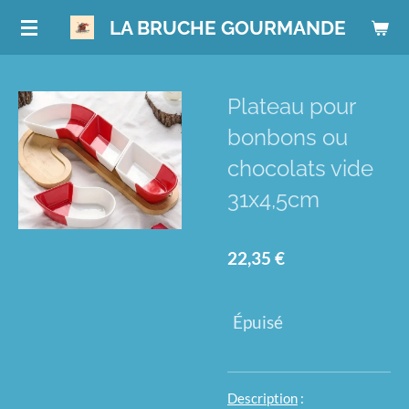
Passer
LA BRUCHE GOURMANDE
au
contenu
principal
Plateau pour
bonbons ou
chocolats vide
31x4,5cm
22,35 €
Épuisé
Description
: