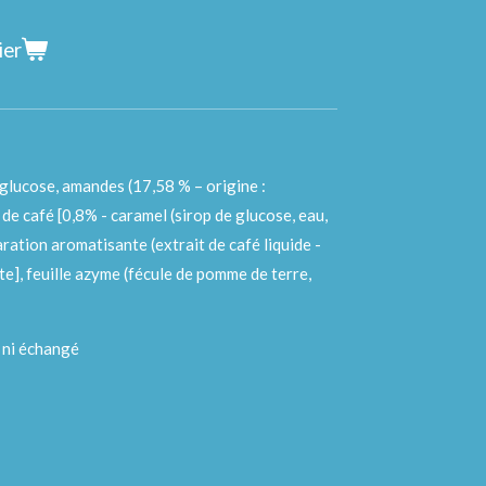
ier
e glucose, amandes (17,58 % – origine :
de café [0,8% - caramel (sirop de glucose, eau,
aration aromatisante (extrait de café liquide -
e], feuille azyme (fécule de pomme de terre,
, ni échangé