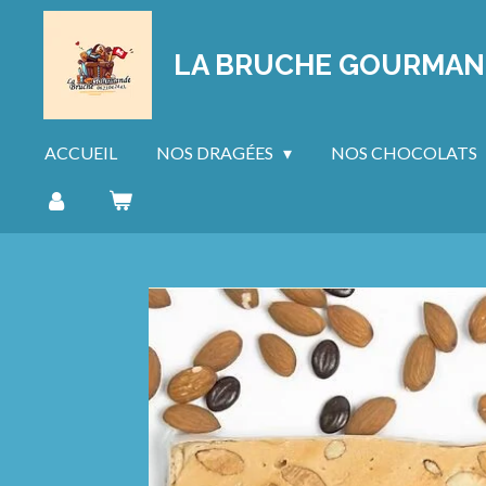
Passer
au
LA BRUCHE GOURMA
contenu
principal
ACCUEIL
NOS DRAGÉES
NOS CHOCOLATS