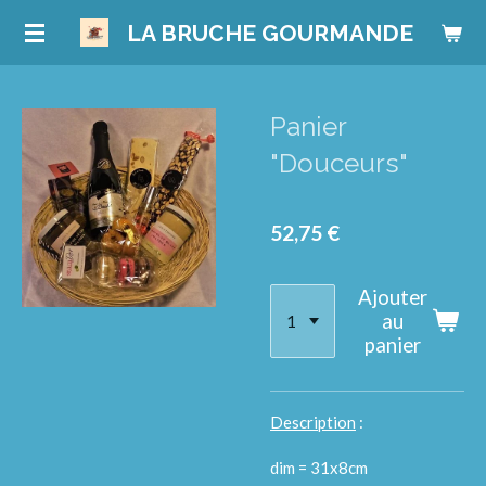
Passer
LA BRUCHE GOURMANDE
au
contenu
principal
Panier
"Douceurs"
52,75 €
Ajouter
au
panier
Description
:
dim = 31x8cm