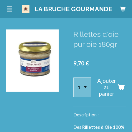
Passer
LA BRUCHE GOURMANDE
au
contenu
principal
Rillettes d'oie
pur oie 180gr
9,70 €
Ajouter
au
panier
Description
:
Des
Rillettes d'Oie 100%