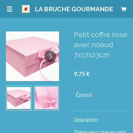
Passer
LA BRUCHE GOURMANDE
au
contenu
principal
Petit coffre rose
avec noeud
7x17x23cm
9,75 €
Épuisé
Description
:
Pliable avec ruban en satin