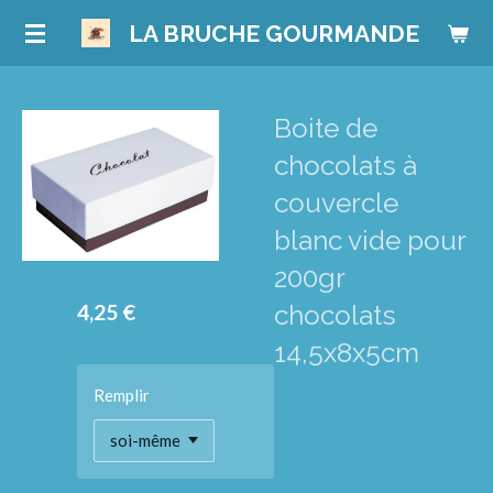
Passer
LA BRUCHE GOURMANDE
au
contenu
principal
Boite de
chocolats à
couvercle
blanc vide pour
200gr
4,25 €
chocolats
14,5x8x5cm
Remplir