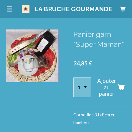
Passer
LA BRUCHE GOURMANDE
au
contenu
principal
Panier garni
"Super Maman"
34,85 €
Ajouter
au
panier
Corbeille
: 31x8cm en
bambou