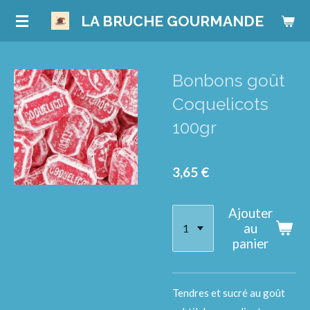
Passer
LA BRUCHE GOURMANDE
au
contenu
principal
Bonbons goût
Coquelicots
100gr
3,65 €
Ajouter
au
panier
Tendres et sucré au goût