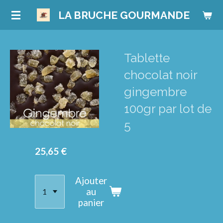
Passer
LA BRUCHE GOURMANDE
au
contenu
principal
Tablette
chocolat noir
gingembre
100gr par lot de
5
25,65 €
Ajouter
au
panier