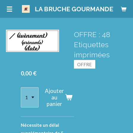
Passer
LA BRUCHE GOURMANDE
au
contenu
principal
OFFRE : 48
Etiquettes
imprimées
OFFRE
0,00 €
Ajouter
au
panier
Nécessite un délai