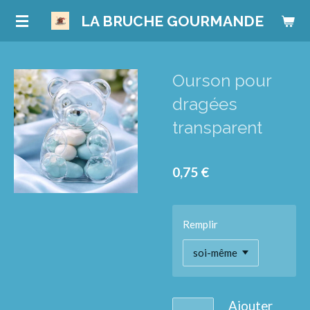
Passer
LA BRUCHE GOURMANDE
au
contenu
principal
Ourson pour
dragées
transparent
0,75 €
Remplir
Ajouter