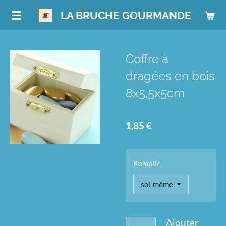
Passer
LA BRUCHE GOURMANDE
au
contenu
principal
Coffre à
dragées en bois
8x5,5x5cm
1,85 €
Remplir
Ajouter