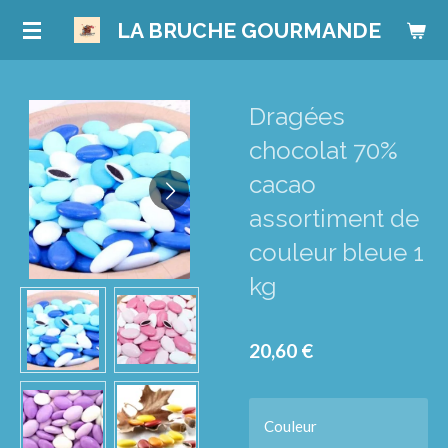
Passer
LA BRUCHE GOURMANDE
au
contenu
principal
Dragées
chocolat 70%
cacao
assortiment de
couleur bleue 1
kg
20,60 €
Couleur