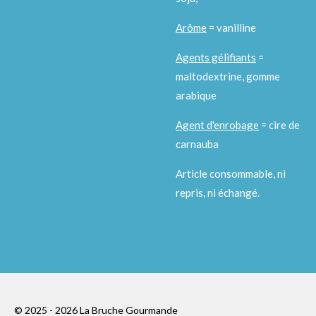
Arôme
= vanilline
Agents gélifiants
=
maltodextrine, gomme
arabique
Agent d'enrobage
= cire de
carnauba
Article consommable, ni
repris, ni échangé.
© 2025 - 2026 La Bruche Gourmande