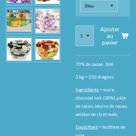
Ajouter
au
panier
70% de cacao 3cm
1 kg = 250 dragées
Ingrédients
= sucre,
chocolat noir (38%), pâte
de cacao, beurre de cacao,
amidon de riz et maïs.
Emulsifiant
= lécithine de
soja,