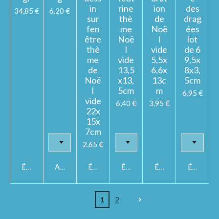
in
rine
ion
des
34,85 €
6,20 €
sur
thè
de
drag
fen
me
Noë
ées
être
Noë
l
lot
thè
l
vide
de 6
me
vide
5,5x
9,5x
de
13,5
6,6x
8x3,
Noë
x13,
13c
5cm
l
5cm
m
6,95 €
vide
6,40 €
3,95 €
22x
15x
7cm
2,65 €
Épuisé
Ajouter au panier
Épuisé
Épuisé
Épuisé
Épuisé
1
2