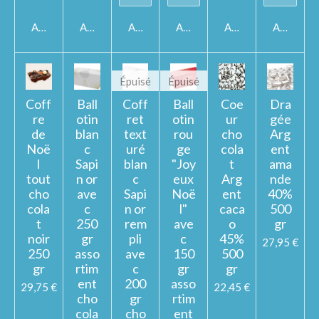
Ajouter au panier
Ajouter au panier
Ajouter au panier
Ajouter au panier
Ajouter au panier
Ajouter a
Épuisé
Épuisé
Coff
Ball
Coff
Ball
Coe
Dra
re
otin
ret
otin
ur
gée
de
blan
text
rou
cho
Arg
Noë
c
uré
ge
cola
ent
l
Sapi
blan
"Joy
t
ama
tout
n or
c
eux
Arg
nde
cho
ave
Sapi
Noë
ent
40%
cola
c
n or
l"
caca
500
t
250
rem
ave
o
gr
noir
gr
pli
c
45%
27,95 €
250
asso
ave
150
500
gr
rtim
c
gr
gr
ent
200
asso
29,75 €
22,45 €
cho
gr
rtim
cola
cho
ent