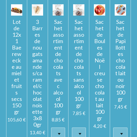
Lot
3
Sac
Sac
Sac
Sac
de
Barr
het
het
het
het
12x
es
asso
asso
de
de
1
de
rtim
rtim
Boul
Papi
Bae
nou
ent
ent
es
llott
rew
gats
de
de
de
es
eck
ama
cho
cho
Noë
cho
e au
nde
cola
cola
l
cola
miel
s/ca
ts
ts
creu
t lait
et
ram
ave
sans
se
ou
fruit
el/c
c
alco
cho
noir
s
hoc
alco
ol
cola
100
secs
olat
ol
100
t au
gr
150
nois
100
gr
lait
7,45 €
gr
ette
gr
100
7,85 €
3x8
gr
105,60 €
8,85 €
0gr
4,20 €
13,40 €