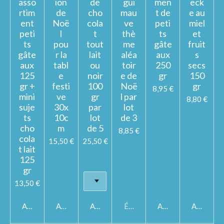
asso
ion
de
gui
men
eck
rtim
de
cho
mau
t de
e au
ent
Noë
cola
ve
peti
miel
peti
l
t
thè
ts
et
ts
pou
tout
me
gâte
fruit
gâte
r la
lait
aléa
aux
s
aux
tabl
ou
toir
250
secs
125
e
noir
e de
gr
150
gr +
festi
100
Noë
gr
8,95 €
mini
ve
gr
l par
8,80 €
suje
30x
par
lot
ts
10c
lot
de 3
cho
m
de 5
8,85 €
cola
15,50 €
25,50 €
t lait
125
gr
13,50 €
Ajouter au panier
Ajouter au panier
Ajouter au panier
Épuisé
Ajouter au panier
Ajouter a